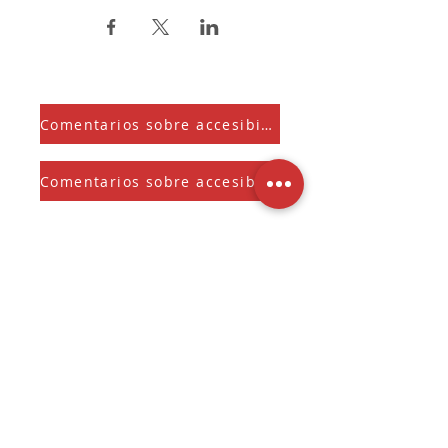
Comentarios sobre accesibilidad
Comentarios sobre accesibilidad
Suscríbete a nuestra Newsletter
Y recibe el Sherman Spark mensual
Seleccione para mantenerse 
informado sobre 
novedades, ofertas 