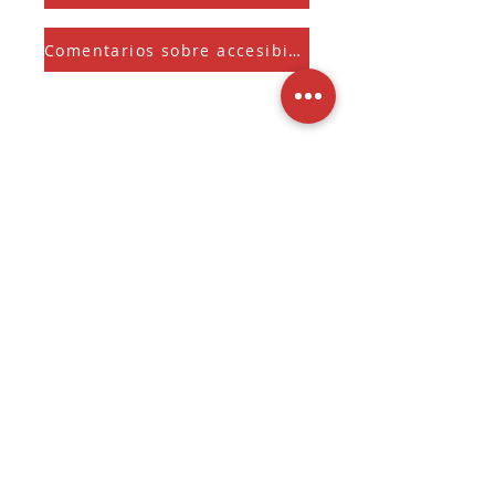
Comentarios sobre accesibilidad
Suscríbete a nuestra Newsletter
Y recibe el Sherman Spark mensual
Seleccione para mantenerse 
informado sobre 
novedades, ofertas 
exclusivas y actualizaciones.
Entregar
3536 W. Fond Du Lac Ave
Milwaukee, Wisconsin