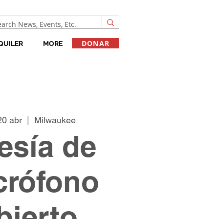
DONAR
QUILER
MORE
20 abr
  |  
Milwaukee
esía de
crófono
bierto