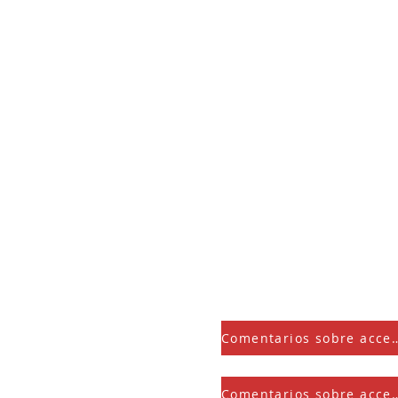
HOGAR
MERCADO
EL AVE FÉNIX RESUCITA
ESPACIO DE ALQUILER
EVENTOS
NOTICIAS
CONTACTO
DONAR
Comentarios sobre ac
Comentarios sobre ac