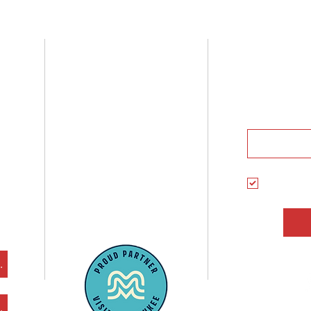
3536 W. Fond Du Lac Ave
Susc
Milwaukee, Wisconsin
(262) 228-6021
Martes a viernes: 11:00 a 19:00
Y recibe
horas
Sábado: 10:00 a 19:00 horas
Dom - Lun: Cerrado
Seleccio
informa
ofertas 
cesibilidad
cesibilidad