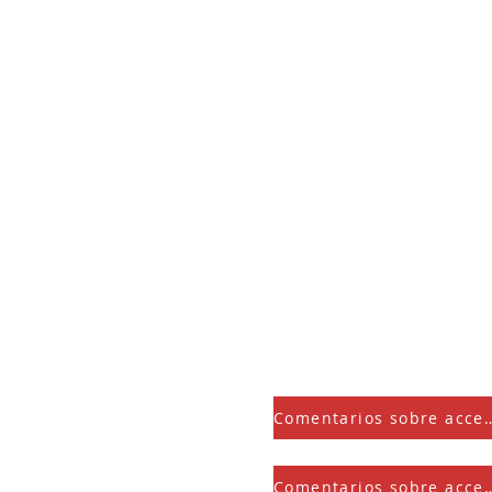
HOGAR
MERCADO
EL AVE FÉNIX RESUCITA
ESPACIO DE ALQUILER
EVENTOS
NOTICIAS
CONTACTO
DONAR
Comentarios sobre ac
Comentarios sobre ac