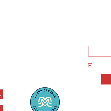
3536 W. Fond Du Lac Ave
Susc
Milwaukee, Wisconsin
(262) 228-6021
Martes a viernes: 11:00 a 19:00
Y recibe
horas
Sábado: 10:00 a 19:00 horas
Dom - Lun: Cerrado
Seleccio
informa
ofertas 
cesibilidad
cesibilidad