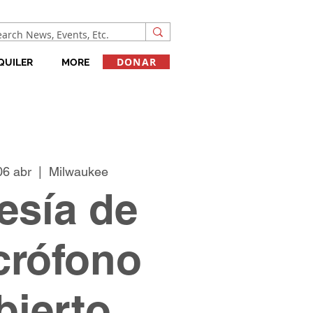
DONAR
QUILER
MORE
06 abr
  |  
Milwaukee
esía de
crófono
bierto