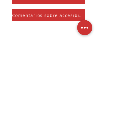
Comentarios sobre accesibilidad
Suscríbete a nuestra Newsletter
Y recibe el Sherman Spark mensual
Seleccione para mantenerse 
informado sobre 
novedades, ofertas 
exclusivas y actualizaciones.
Entregar
3536 W. Fond Du Lac Ave
Milwaukee, Wisconsin