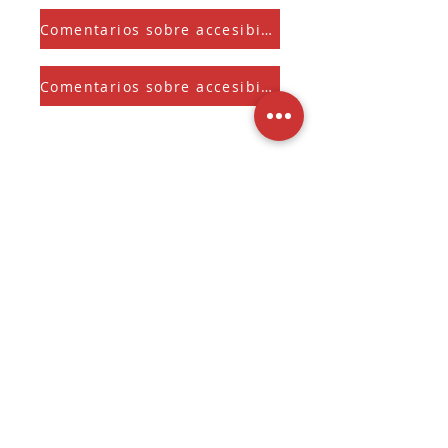
Comentarios sobre accesibilidad
Comentarios sobre accesibilidad
Suscríbete a nuestra Newsletter
Y recibe el Sherman Spark mensual
Seleccione para mantenerse 
informado sobre 
novedades, ofertas 
exclusivas y actualizaciones.
Entregar