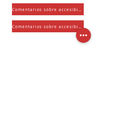
Comentarios sobre accesibilidad
Comentarios sobre accesibilidad
Suscríbete a nuestra Newsletter
Y recibe el Sherman Spark mensual
Seleccione para mantenerse 
informado sobre 
novedades, ofertas 
exclusivas y actualizaciones.
Entregar