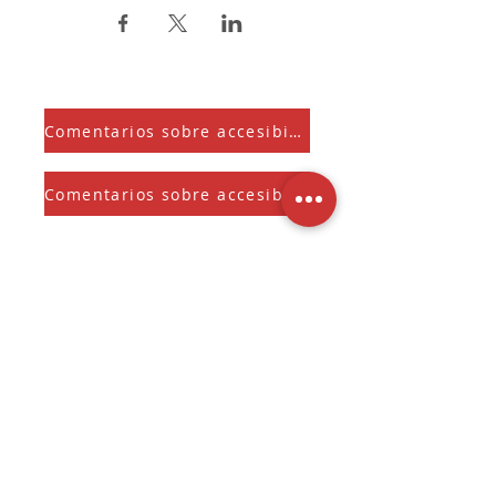
Comentarios sobre accesibilidad
Comentarios sobre accesibilidad
Suscríbete a nuestra Newsletter
Y recibe el Sherman Spark mensual
Seleccione para mantenerse 
informado sobre 
novedades, ofertas 
exclusivas y actualizaciones.